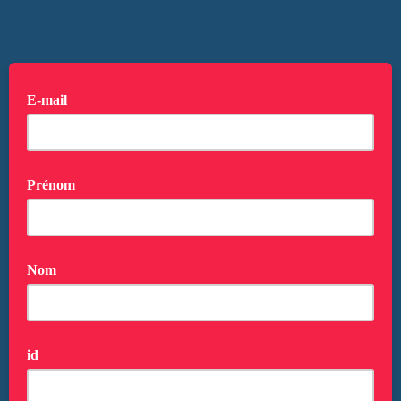
E-mail
Prénom
Nom
id